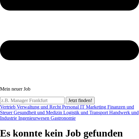
Mein neuer Job
Jetzt finden!
Vertrieb
Verwaltung und Recht
Personal
IT
Marketing
Finanzen und
Steuer
Gesundheit und Medizin
Logistik und Transport
Handwerk und
Industrie
Ingenieurwesen
Gastronomie
Es konnte kein Job gefunden